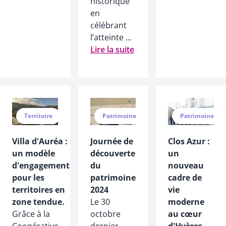
historique
en
célébrant
l’atteinte ...
Lire la suite
Territoire
Patrimoine
Patrimoine
Villa d'Auréa :
Journée de
Clos Azur :
un modèle
découverte
un
d'engagement
du
nouveau
pour les
patrimoine
cadre de
territoires en
2024
vie
zone tendue.
Le 30
moderne
Grâce à la
octobre
au cœur