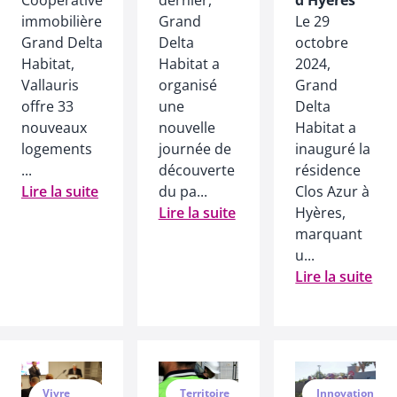
Coopérative
dernier,
d'Hyères
immobilière
Grand
Le 29
Grand Delta
Delta
octobre
Habitat,
Habitat a
2024,
Vallauris
organisé
Grand
offre 33
une
Delta
nouveaux
nouvelle
Habitat a
logements
journée de
inauguré la
...
découverte
résidence
Lire la suite
du pa...
Clos Azur à
Lire la suite
Hyères,
marquant
u...
Lire la suite
Vivre
Territoire
Innovation