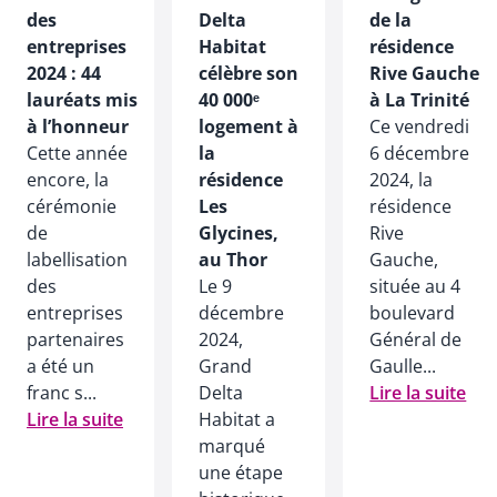
des
Delta
de la
entreprises
Habitat
résidence
2024 : 44
célèbre son
Rive Gauche
lauréats mis
40 000ᵉ
à La Trinité
à l’honneur
logement à
Ce vendredi
Cette année
la
6 décembre
encore, la
résidence
2024, la
cérémonie
Les
résidence
de
Glycines,
Rive
labellisation
au Thor
Gauche,
des
Le 9
située au 4
entreprises
décembre
boulevard
partenaires
2024,
Général de
a été un
Grand
Gaulle...
franc s...
Delta
Lire la suite
Lire la suite
Habitat a
marqué
une étape