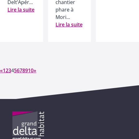
Delt’Apér...
chantier
Lire la suite
phare à
Mori...
Lire la suite
«
1
2
3
4
5
6
7
8
9
10
»
grand delta et vous